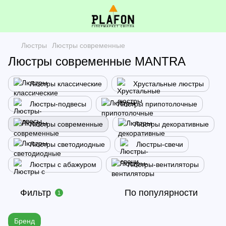
Люстры
Люстры современные
Люстры современные MANTRA
Люстры классические
Хрустальные люстры
Люстры-подвесы
Люстры припотолочные
Люстры современные
Люстры декоративные
Люстры светодиодные
Люстры-свечи
Люстры с абажуром
Люстры-вентиляторы
Фильтр
По популярности
1
Бренд