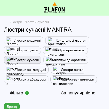
Люстри
Люстри сучасні
Люстри сучасні MANTRA
Люстри класичні
Кришталеві люстри
Люстри-підвіси
Люстри пристельові
Люстри сучасні
Люстри декоративні
Люстри світлодіодні
Люстри-свічки
Люстри з абажуром
Люстри-вентилятори
Фільтр
За популярністю
1
Бренд