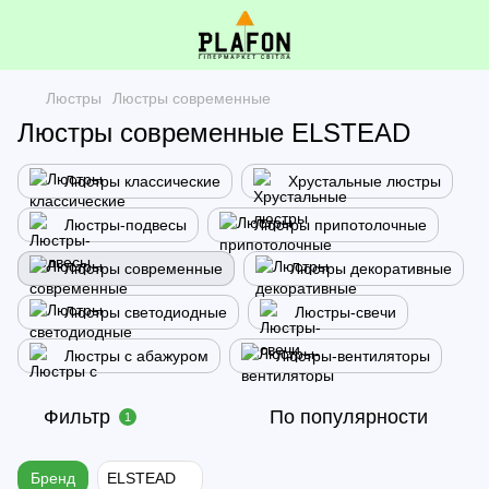
Люстры
Люстры современные
Люстры современные ELSTEAD
Люстры классические
Хрустальные люстры
Люстры-подвесы
Люстры припотолочные
Люстры современные
Люстры декоративные
Люстры светодиодные
Люстры-свечи
Люстры с абажуром
Люстры-вентиляторы
Фильтр
По популярности
1
Бренд
ELSTEAD