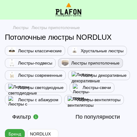
Люстры
Люстры припотолочные
Потолочные люстры NORDLUX
Люстры классические
Хрустальные люстры
Люстры-подвесы
Люстры припотолочные
Люстры современные
Люстры декоративные
Люстры светодиодные
Люстры-свечи
Люстры с абажуром
Люстры-вентиляторы
Фильтр
По популярности
1
Бренд
NORDLUX