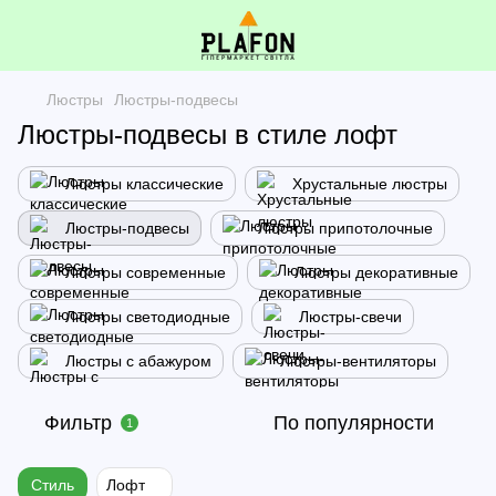
Люстры
Люстры-подвесы
Люстры-подвесы в стиле лофт
Люстры классические
Хрустальные люстры
Люстры-подвесы
Люстры припотолочные
Люстры современные
Люстры декоративные
Люстры светодиодные
Люстры-свечи
Люстры с абажуром
Люстры-вентиляторы
Фильтр
По популярности
1
Стиль
Лофт