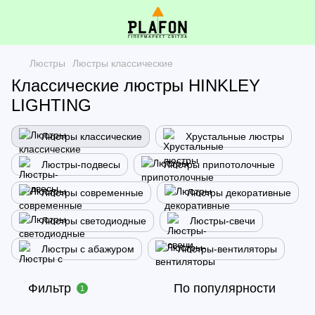
Люстры
Люстры классические
Классические люстры HINKLEY
LIGHTING
Люстры классические
Хрустальные люстры
Люстры-подвесы
Люстры припотолочные
Люстры современные
Люстры декоративные
Люстры светодиодные
Люстры-свечи
Люстры с абажуром
Люстры-вентиляторы
Фильтр
По популярности
1