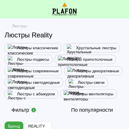
Люстры
Люстры Reality
Люстры классические
Хрустальные люстры
Люстры-подвесы
Люстры припотолочные
Люстры современные
Люстры декоративные
Люстры светодиодные
Люстры-свечи
Люстры с абажуром
Люстры-вентиляторы
Фильтр
По популярности
1
Бренд
REALITY