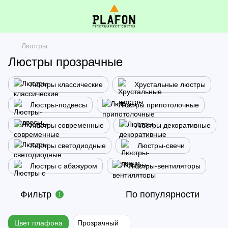
Люстры
Люстры прозрачные
Люстры классические
Хрустальные люстры
Люстры-подвесы
Люстры припотолочные
Люстры современные
Люстры декоративные
Люстры светодиодные
Люстры-свечи
Люстры с абажуром
Люстры-вентиляторы
Фильтр
По популярности
1
Цвет плафона
Прозрачный