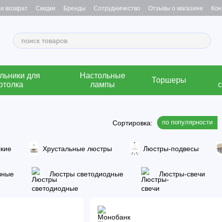
и возврат
Скидки
Бренды
Сотрудничество
Отзывы о магазине
Кон
льники для
Настольные
Торшеры
отолка
лампы
по популярности
Сортировка:
ские
Хрустальные люстры
Люстры-подвесы
вные
Люстры светодиодные
Люстры-свечи