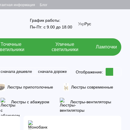
тактная информация
Блог
График работы:
Укр
Рус
Пн-Пт: с 9.00 до 18.00
Точечные
Уличные
Лампочки
светильники
светильники
сначала дешевле
сначала дороже
Отображение:
Люстры припотолочные
Люстры современные
Люстры с абажуром
Люстры-вентиляторы