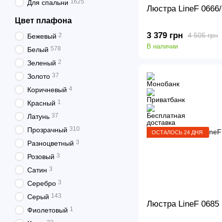
1625
Для спальни
Люстра LineF 0666
Цвет плафона
3 379 грн
4 505 грн
2
Бежевый
В наличии
578
Белый
2
Зеленый
37
Золото
4
Коричневый
1
Красный
37
Латунь
310
Прозрачный
ОСТАЛОСЬ 24 ДНЯ
3
Разноцветный
3
Розовый
3
Сатин
3
Серебро
143
Серый
Люстра LineF 0685
1
Фиолетовый