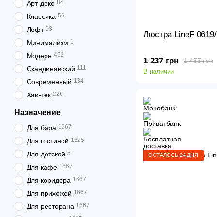
84
Арт-деко
56
Классика
98
Лофт
Люстра LineF 0619/
1
Минимализм
452
Модерн
1 237 грн
1 455 грн
111
Скандинавский
В наличии
134
Современный
226
Хай-тек
Назначение
1667
Для бара
1625
Для гостиной
5
Для детской
ОСТАЛОСЬ 24 ДНЯ
1667
Для кафе
1667
Для коридора
1667
Для прихожей
1667
Для ресторана