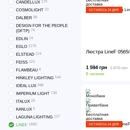
170
CANDELLUX
33
COSMOLIGHT
ОСТАЛОСЬ 24 ДНЯ
38
DALBER
DESIGN FOR THE PEOPLE
74
(DFTP)
24
EDLIN
1170
EGLO
Люстра LineF 0565
124
ELSTEAD
123
FEISS
1 594 грн
1 875 грн
4
FLAMBEAU
В наличии
144
HINKLEY LIGHTING
398
IDEAL LUX
739
IMPERIUM LIGHT
26
ITALUX
5
KANLUX
127
LAGUNA LIGHTING
1680
ОСТАЛОСЬ 24 ДНЯ
LINEF