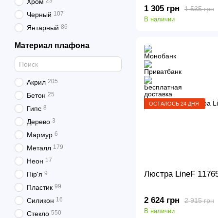
23
Хром
1 305 грн
1 535 грн
107
Черный
В наличии
86
Янтарный
Материал плафона
205
Акрил
25
Бетон
ОСТАЛОСЬ 24 ДНЯ
8
Гипс
3
Дерево
6
Мармур
179
Металл
17
Неон
Люстра LineF 1176
9
Пір'я
99
Пластик
2 624 грн
16
2 915 грн
Силикон
В наличии
550
Стекло