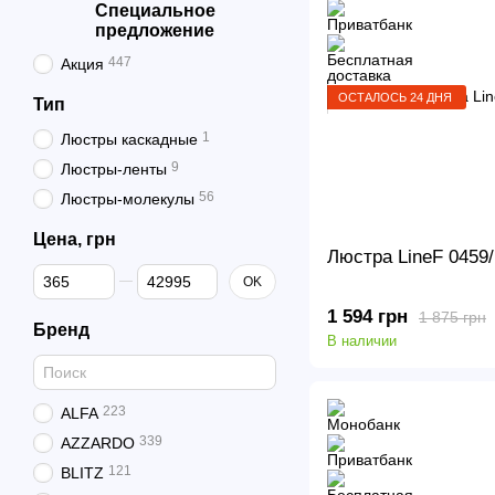
Специальное
предложение
447
Акция
ОСТАЛОСЬ 24 ДНЯ
Тип
1
Люстры каскадные
9
Люстры-ленты
56
Люстры-молекулы
Цена, грн
Люстра LineF 0459
От Цена, грн
До Цена, грн
OK
1 594 грн
1 875 грн
Бренд
В наличии
223
ALFA
339
AZZARDO
121
BLITZ