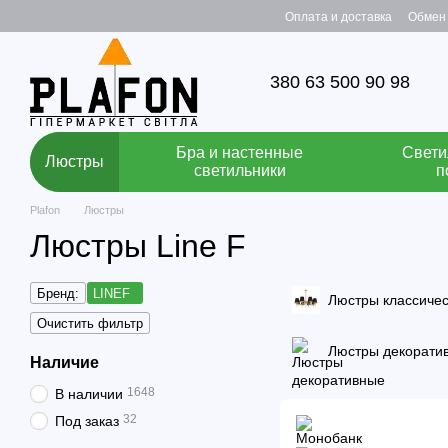
Перейти к основному контенту
Оплата и доставка
Обмен 
380 63 500 90 98
Бра и настенные
Свети
Люстры
светильники
п
Plafon
Люстры
Люстры Line F
Бренд:
LINEF
Люстры классиче
Очистить фильтр
Люстры декорати
Наличие
1648
В наличии
32
Под заказ