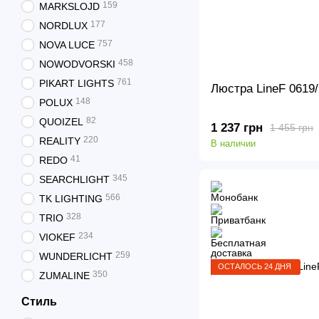
159
MARKSLOJD
177
NORDLUX
757
NOVA LUCE
458
NOWODVORSKI
761
PIKART LIGHTS
Люстра LineF 0619
148
POLUX
82
QUOIZEL
1 237 грн
1 455 грн
220
REALITY
В наличии
41
REDO
345
SEARCHLIGHT
566
TK LIGHTING
328
TRIO
234
VIOKEF
259
WUNDERLICHT
ОСТАЛОСЬ 24 ДНЯ
350
ZUMALINE
Стиль