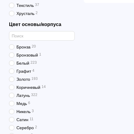
37
Текстиль
2
Хрусталь
Цвет основы/корпуса
20
Бронза
1
Бронзовый
223
Белый
4
Графит
193
Золото
14
Коричневый
322
Латунь
6
Медь
3
Никель
11
Сатин
2
Серебро