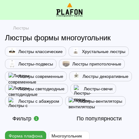
Люстры
Люстры формы многоугольник
Люстры классические
Хрустальные люстры
Люстры-подвесы
Люстры припотолочные
Люстры современные
Люстры декоративные
Люстры светодиодные
Люстры-свечи
Люстры с абажуром
Люстры-вентиляторы
Фильтр
По популярности
1
Форма плафона
Многоугольник