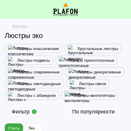
Люстры
Люстры эко
Люстры классические
Хрустальные люстры
Люстры-подвесы
Люстры припотолочные
Люстры современные
Люстры декоративные
Люстры светодиодные
Люстры-свечи
Люстры с абажуром
Люстры-вентиляторы
Фильтр
По популярности
1
Стиль
Эко