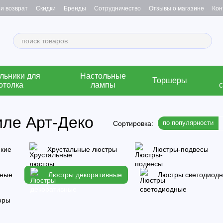
и возврат
Скидки
Бренды
Сотрудничество
Отзывы о магазине
Кон
льники для
Настольные
Торшеры
отолка
лампы
иле Арт-Деко
по популярности
Сортировка:
ские
Хрустальные люстры
Люстры-подвесы
нные
Люстры декоративные
Люстры светодиод
оры