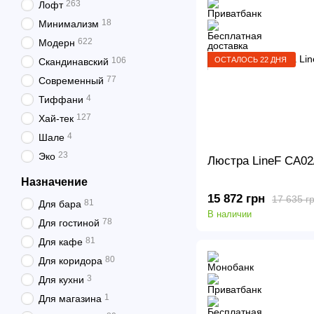
263
Лофт
18
Минимализм
622
Модерн
ОСТАЛОСЬ 22 ДНЯ
106
Скандинавский
77
Современный
4
Тиффани
127
Хай-тек
4
Шале
23
Эко
Люстра LineF CA02
Назначение
15 872 грн
17 635 г
81
Для бара
В наличии
78
Для гостиной
81
Для кафе
80
Для коридора
3
Для кухни
1
Для магазина