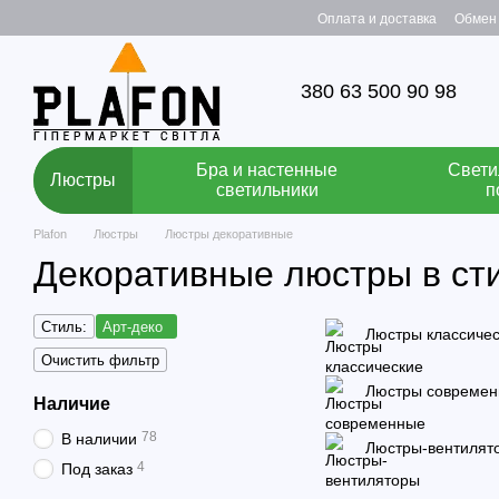
Перейти к основному контенту
Оплата и доставка
Обмен 
380 63 500 90 98
Бра и настенные
Свети
Люстры
светильники
п
Plafon
Люстры
Люстры декоративные
Декоративные люстры в ст
Стиль:
Арт-деко
Люстры классиче
Очистить фильтр
Люстры совреме
Наличие
78
В наличии
Люстры-вентилят
4
Под заказ