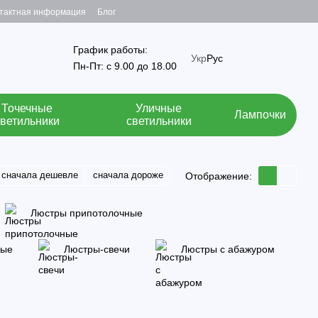
тактная информация
Блог
График работы:
Укр
Рус
Пн-Пт: с 9.00 до 18.00
Точечные
Уличные
Лампочки
светильники
светильники
сначала дешевле
сначала дороже
Отображение:
Люстры припотолочные
ные
Люстры-свечи
Люстры с абажуром