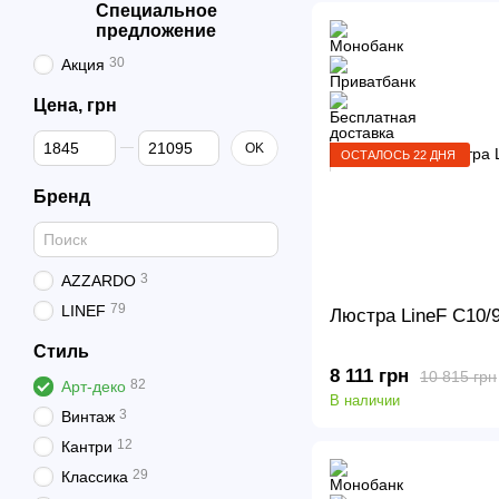
Специальное
предложение
30
Акция
Цена, грн
От Цена, грн
До Цена, грн
OK
ОСТАЛОСЬ 22 ДНЯ
Бренд
3
AZZARDO
79
LINEF
Люстра LineF C10/
Стиль
8 111 грн
10 815 грн
82
Арт-деко
В наличии
3
Винтаж
12
Кантри
29
Классика