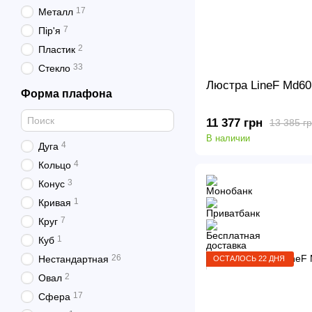
17
Металл
7
Пір'я
2
Пластик
33
Стекло
Люстра LineF Md60
Форма плафона
11 377 грн
13 385 г
В наличии
4
Дуга
4
Кольцо
3
Конус
1
Кривая
7
Круг
1
Куб
26
Нестандартная
ОСТАЛОСЬ 22 ДНЯ
2
Овал
17
Сфера