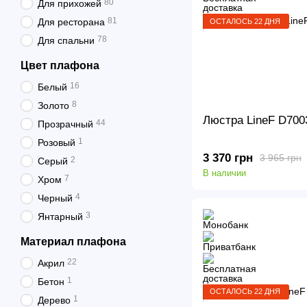
80
Для прихожей
81
Для ресторана
ОСТАЛОСЬ 22 ДНЯ
78
Для спальни
Цвет плафона
16
Белый
8
Золото
Люстра LineF D700
44
Прозрачный
1
Розовый
3 370 грн
3 965 грн
2
Серый
В наличии
7
Хром
4
Черный
3
Янтарный
Материал плафона
22
Акрил
1
Бетон
ОСТАЛОСЬ 22 ДНЯ
1
Дерево