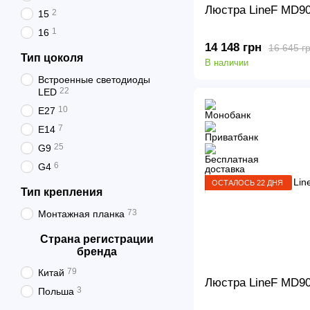
Люстра LineF MD9
2
15
1
16
14 148 грн
16 645 г
Тип цоколя
В наличии
Встроенные светодиоды
22
LED
10
E27
7
E14
25
G9
6
G4
ОСТАЛОСЬ 22 ДНЯ
Тип крепления
73
Монтажная планка
Страна регистрации
бренда
79
Китай
Люстра LineF MD9
3
Польша