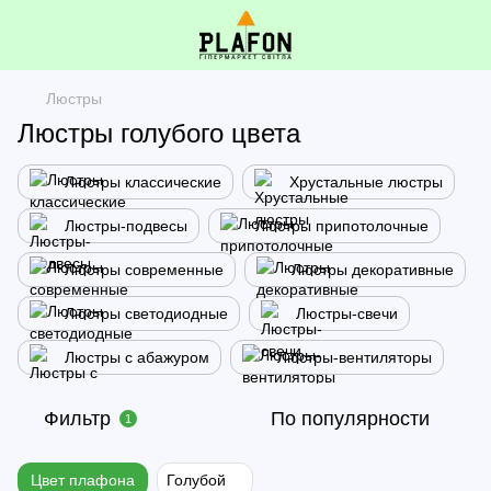
Люстры
Люстры голубого цвета
Люстры классические
Хрустальные люстры
Люстры-подвесы
Люстры припотолочные
Люстры современные
Люстры декоративные
Люстры светодиодные
Люстры-свечи
Люстры с абажуром
Люстры-вентиляторы
Фильтр
По популярности
1
Цвет плафона
Голубой