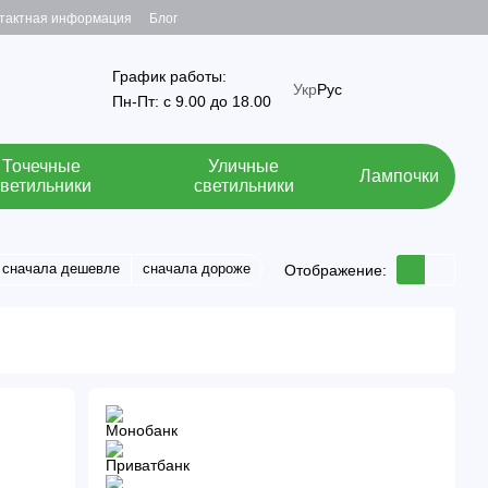
тактная информация
Блог
График работы:
Укр
Рус
Пн-Пт: с 9.00 до 18.00
Точечные
Уличные
Лампочки
светильники
светильники
сначала дешевле
сначала дороже
Отображение: