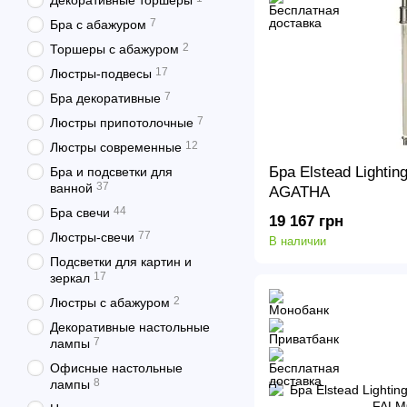
Декоративные торшеры
7
Бра с абажуром
2
Торшеры с абажуром
17
Люстры-подвесы
7
Бра декоративные
7
Люстры припотолочные
12
Люстры современные
Бра Elstead Light
Бра и подсветки для
37
ванной
AGATHA
44
Бра свечи
19 167 грн
77
Люстры-свечи
В наличии
Подсветки для картин и
17
зеркал
2
Люстры с абажуром
Декоративные настольные
7
лампы
Офисные настольные
8
лампы