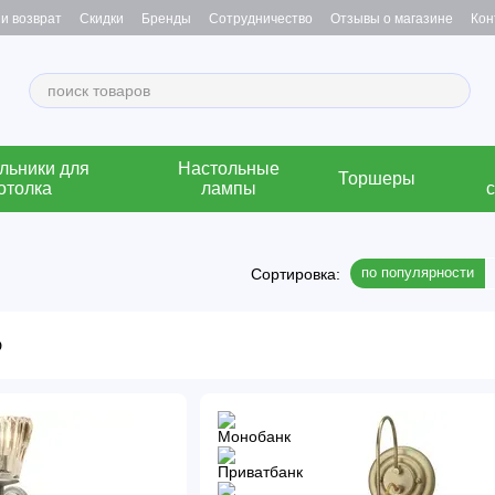
и возврат
Скидки
Бренды
Сотрудничество
Отзывы о магазине
Кон
льники для
Настольные
Торшеры
отолка
лампы
по популярности
Сортировка: