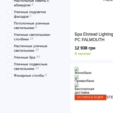
Настольные лампы с
9
абажуром
Уличные подсветки
2
фасадов
Потолочные уличные
6
светильники
Бра Elstead Light
Уличные светильники-
24
столбики
PC FALMOUTH
Настенные уличные
12 938 грн
25
светильники
В наличии
44
Уличные бра
Уличные подвесные
14
светильники
6
Фонарные столбы
ОСТАЛОСЬ 53 ДНЯ