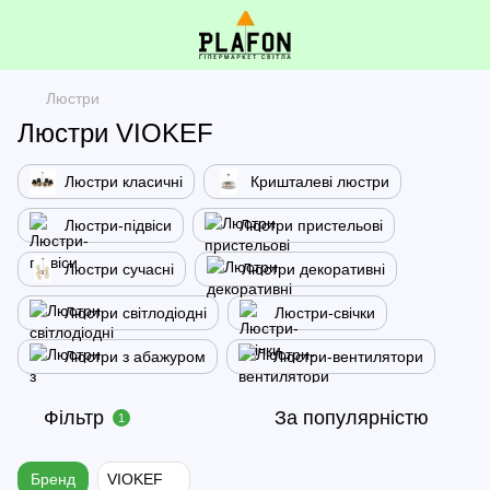
Люстри
Люстри VIOKEF
Люстри класичні
Кришталеві люстри
Люстри-підвіси
Люстри пристельові
Люстри сучасні
Люстри декоративні
Люстри світлодіодні
Люстри-свічки
Люстри з абажуром
Люстри-вентилятори
Фільтр
За популярністю
1
Бренд
VIOKEF