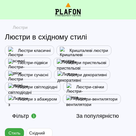
Люстри
Люстри в східному стилі
Люстри класичні
Кришталеві люстри
Люстри-підвіси
Люстри пристельові
Люстри сучасні
Люстри декоративні
Люстри світлодіодні
Люстри-свічки
Люстри з абажуром
Люстри-вентилятори
Фільтр
За популярністю
1
Стиль
Східний