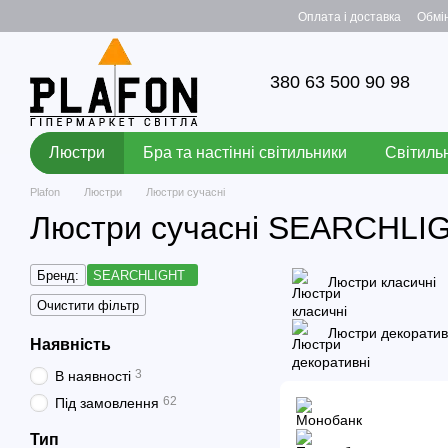
Перейти до основного контенту
Оплата і доставка
Обмі
380 63 500 90 98
Люстри
Бра та настінні світильники
Світильн
Plafon
Люстри
Люстри сучасні
Люстри сучасні SEARCHLI
Бренд:
SEARCHLIGHT
Люстри класичні
Очистити фільтр
Люстри декоратив
Наявність
3
В наявності
62
Під замовлення
Тип