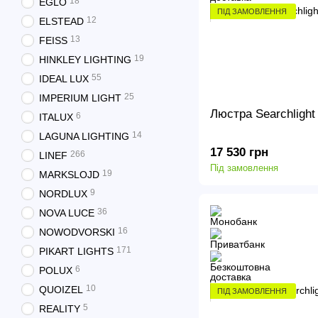
18
EGLO
ПІД ЗАМОВЛЕННЯ
12
ELSTEAD
13
FEISS
19
HINKLEY LIGHTING
55
IDEAL LUX
25
IMPERIUM LIGHT
Люстра Searchligh
6
ITALUX
14
LAGUNA LIGHTING
17 530 грн
266
LINEF
Під замовлення
19
MARKSLOJD
9
NORDLUX
36
NOVA LUCE
16
NOWODVORSKI
171
PIKART LIGHTS
6
POLUX
10
QUOIZEL
ПІД ЗАМОВЛЕННЯ
5
REALITY