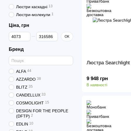
13
Люстри каскадні
1
Люстри-молекули
Ціна, грн
Від Ціна, грн
До Ціна, грн
ОК
Бренд
Люстра Searchligh
44
ALFA
9 948 грн
38
AZZARDO
В наявності
35
BLITZ
33
CANDELLUX
15
COSMOLIGHT
DESIGN FOR THE PEOPLE
2
(DFTP)
10
EDLIN