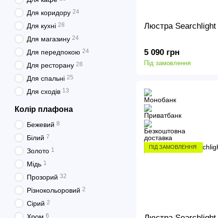
24
Для коридору
Люстра Searchligh
28
Для кухні
24
Для магазину
5 090 грн
24
Для передпокою
Під замовлення
28
Для ресторану
25
Для спальні
13
Для сходів
Колір плафона
8
Бежевий
7
Білий
ПІД ЗАМОВЛЕННЯ
1
Золото
1
Мідь
32
Прозорий
2
Різнокольоровий
2
Сірий
6
Хром
Люстра Searchligh