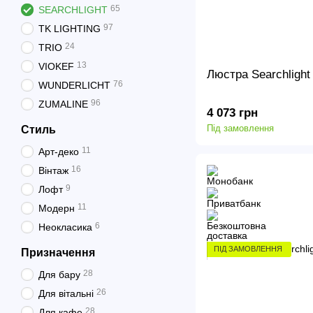
65
SEARCHLIGHT
97
TK LIGHTING
24
TRIO
13
VIOKEF
Люстра Searchligh
76
WUNDERLICHT
96
ZUMALINE
4 073 грн
Під замовлення
Стиль
11
Арт-деко
16
Вінтаж
9
Лофт
11
Модерн
6
Неокласика
ПІД ЗАМОВЛЕННЯ
Призначення
28
Для бару
26
Для вітальні
28
Для кафе