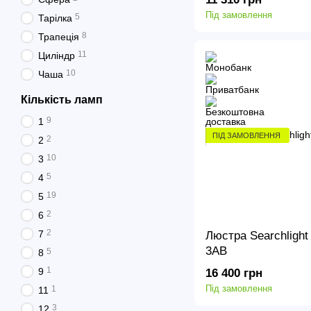
Під замовлення
5
Тарілка
8
Трапеція
11
Циліндр
10
Чаша
Кількість ламп
9
1
ПІД ЗАМОВЛЕННЯ
2
2
10
3
5
4
19
5
2
6
2
7
Люстра Searchlight
3AB
5
8
1
9
16 400 грн
Під замовлення
1
11
3
12