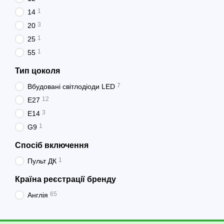
1
14
3
20
1
25
1
55
Тип цоколя
7
Вбудовані світлодіоди LED
12
E27
3
E14
1
G9
Спосіб включення
1
Пульт ДК
Країна реєстрації бренду
65
Англія