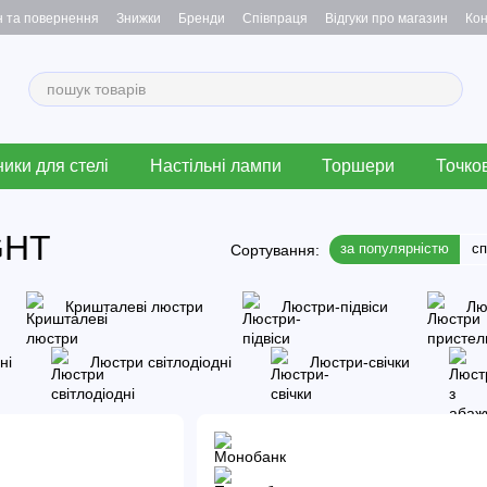
н та повернення
Знижки
Бренди
Співпраця
Відгуки про магазин
Кон
ики для стелі
Настільні лампи
Торшери
Точков
GHT
за популярністю
с
Сортування:
Кришталеві люстри
Люстри-підвіси
Лю
ні
Люстри світлодіодні
Люстри-свічки