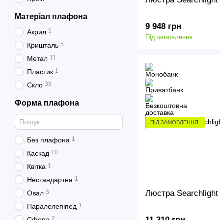
Матеріал плафона
9 948 грн
5
Акрил
Під замовлення
5
Кришталь
11
Метал
1
Пластик
39
Скло
Форма плафона
ПІД ЗАМОВЛЕННЯ
1
Без плафона
10
Каскад
1
Квітка
1
Нестандартна
Люстра Searchligh
3
Овал
1
Паралелепіпед
2
11 310 грн
Сфера