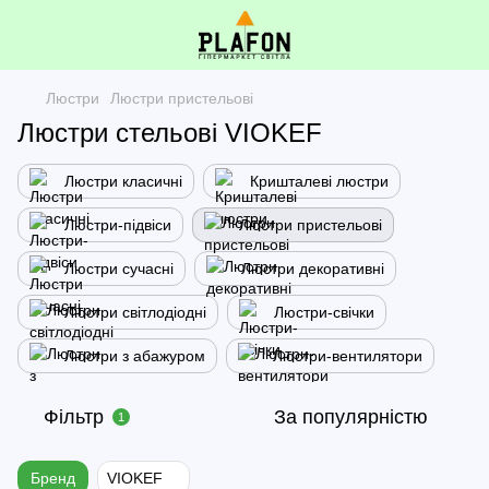
Люстри
Люстри пристельові
Люстри стельові VIOKEF
Люстри класичні
Кришталеві люстри
Люстри-підвіси
Люстри пристельові
Люстри сучасні
Люстри декоративні
Люстри світлодіодні
Люстри-свічки
Люстри з абажуром
Люстри-вентилятори
Фільтр
За популярністю
1
Бренд
VIOKEF