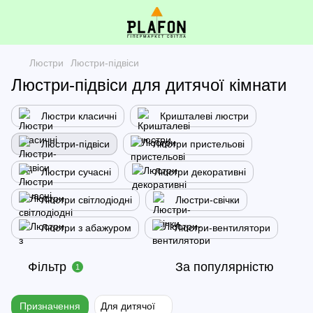
Люстри
Люстри-підвіси
Люстри-підвіси для дитячої кімнати
Люстри класичні
Кришталеві люстри
Люстри-підвіси
Люстри пристельові
Люстри сучасні
Люстри декоративні
Люстри світлодіодні
Люстри-свічки
Люстри з абажуром
Люстри-вентилятори
Фільтр
За популярністю
1
Призначення
Для дитячої