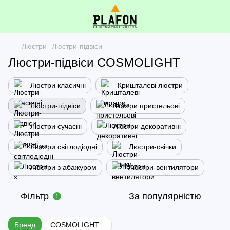
Люстри
Люстри-підвіси
Люстри-підвіси COSMOLIGHT
Люстри класичні
Кришталеві люстри
Люстри-підвіси
Люстри пристельові
Люстри сучасні
Люстри декоративні
Люстри світлодіодні
Люстри-свічки
Люстри з абажуром
Люстри-вентилятори
Фільтр
За популярністю
1
Бренд
COSMOLIGHT