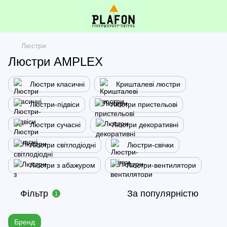
Люстри
Люстри AMPLEX
Люстри класичні
Кришталеві люстри
Люстри-підвіси
Люстри пристельові
Люстри сучасні
Люстри декоративні
Люстри світлодіодні
Люстри-свічки
Люстри з абажуром
Люстри-вентилятори
Фільтр
За популярністю
1
Бренд