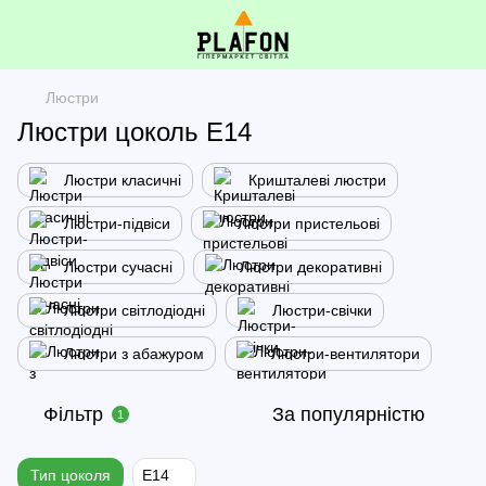
Люстри
Люстри цоколь Е14
Люстри класичні
Кришталеві люстри
Люстри-підвіси
Люстри пристельові
Люстри сучасні
Люстри декоративні
Люстри світлодіодні
Люстри-свічки
Люстри з абажуром
Люстри-вентилятори
Фільтр
За популярністю
1
Тип цоколя
E14