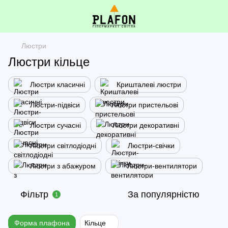
Люстри
Люстри кільце
Люстри класичні
Кришталеві люстри
Люстри-підвіси
Люстри пристельові
Люстри сучасні
Люстри декоративні
Люстри світлодіодні
Люстри-свічки
Люстри з абажуром
Люстри-вентилятори
Фільтр
За популярністю
1
Форма плафона
Кільце