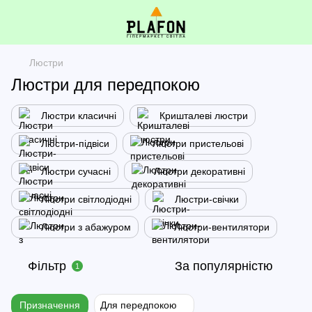
Люстри
Люстри для передпокою
Люстри класичні
Кришталеві люстри
Люстри-підвіси
Люстри пристельові
Люстри сучасні
Люстри декоративні
Люстри світлодіодні
Люстри-свічки
Люстри з абажуром
Люстри-вентилятори
Фільтр
За популярністю
1
Призначення
Для передпокою