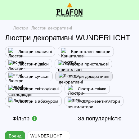
Люстри
Люстри декоративні
Люстри декоративні WUNDERLICHT
Люстри класичні
Кришталеві люстри
Люстри-підвіси
Люстри пристельові
Люстри сучасні
Люстри декоративні
Люстри світлодіодні
Люстри-свічки
Люстри з абажуром
Люстри-вентилятори
Фільтр
За популярністю
1
Бренд
WUNDERLICHT