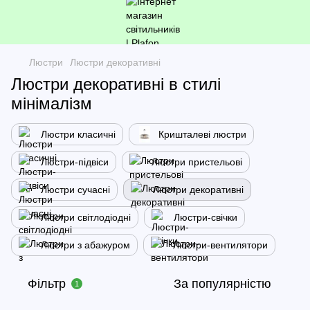
Люстри
Люстри декоративні
Люстри декоративні в стилі
мінімалізм
Люстри класичні
Кришталеві люстри
Люстри-підвіси
Люстри пристельові
Люстри сучасні
Люстри декоративні
Люстри світлодіодні
Люстри-свічки
Люстри з абажуром
Люстри-вентилятори
Фільтр
За популярністю
1