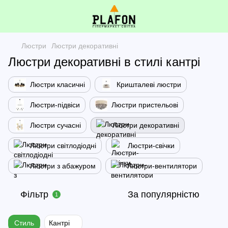
Люстри
Люстри декоративні
Люстри декоративні в стилі кантрі
Люстри класичні
Кришталеві люстри
Люстри-підвіси
Люстри пристельові
Люстри сучасні
Люстри декоративні
Люстри світлодіодні
Люстри-свічки
Люстри з абажуром
Люстри-вентилятори
Фільтр
За популярністю
1
Стиль
Кантрі