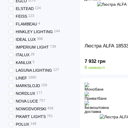
1170
EGLO
124
ELSTEAD
123
FEISS
4
FLAMBEAU
144
HINKLEY LIGHTING
398
IDEAL LUX
Люстра ALFA 185
739
IMPERIUM LIGHT
26
ITALUX
7 932 грн
5
KANLUX
В наявності
127
LAGUNA LIGHTING
1680
LINEF
159
MARKSLOJD
177
NORDLUX
757
NOVA LUCE
458
NOWODVORSKI
761
PIKART LIGHTS
148
POLUX