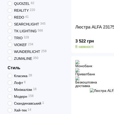
82
QUOIZEL
220
REALITY
41
REDO
345
SEARCHLIGHT
Люстра ALFA 2317
566
TK LIGHTING
328
TRIO
3 522 грн
234
VIOKEF
В наявності
259
WUNDERLICHT
350
ZUMALINE
Стиль
28
Класика
6
Лофт
16
Мінімалізм
158
Модерн
1
Скандинавський
14
Хай-тек