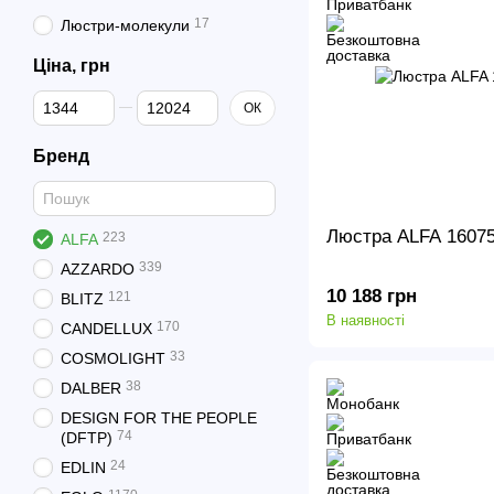
17
Люстри-молекули
Ціна, грн
Від Ціна, грн
До Ціна, грн
ОК
Бренд
Люстра ALFA 160
223
ALFA
339
AZZARDO
10 188 грн
121
BLITZ
В наявності
170
CANDELLUX
33
COSMOLIGHT
38
DALBER
DESIGN FOR THE PEOPLE
74
(DFTP)
24
EDLIN