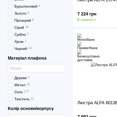
4
Бурштиновий
5
Золото
7 224 грн
В наявності
6
Прозорий
34
Сірий
2
Срібло
1
Хром
14
Чорний
Матеріал плафона
1
Дерево
10
Метал
177
Скло
11
Текстиль
Люстра ALFA 601
Колір основи/корпусу
7 692 грн