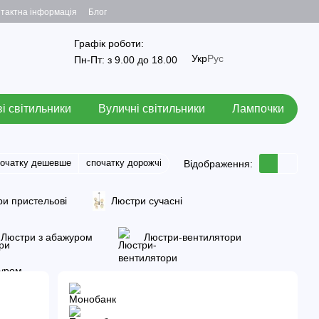
тактна інформація
Блог
Графік роботи:
Укр
Рус
Пн-Пт: з 9.00 до 18.00
і світильники
Вуличні світильники
Лампочки
початку дешевше
спочатку дорожчі
Відображення:
и пристельові
Люстри сучасні
Люстри з абажуром
Люстри-вентилятори