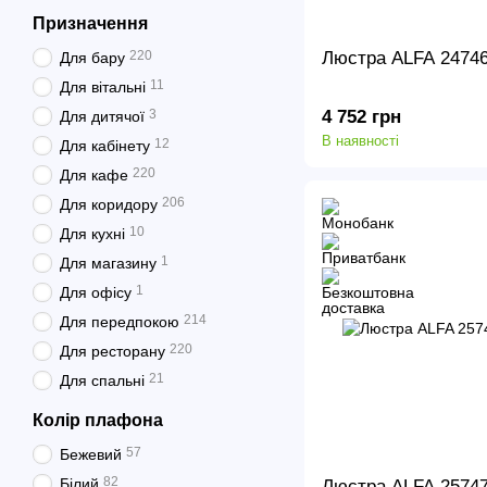
Призначення
Люстра ALFA 2474
220
Для бару
11
Для вітальні
4 752 грн
3
Для дитячої
В наявності
12
Для кабінету
220
Для кафе
206
Для коридору
10
Для кухні
1
Для магазину
1
Для офісу
214
Для передпокою
220
Для ресторану
21
Для спальні
Колір плафона
57
Бежевий
82
Білий
Люстра ALFA 257