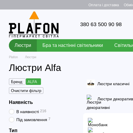
Перейти до основного контенту
Оплата і доставка
Обмі
380 63 500 90 98
Люстри
Бра та настінні світильники
Світильн
Plafon
Люстри
Люстри Alfa
Бренд:
ALFA
Люстри класичні
Очистити фільтр
Люстри декоратив
Наявність
216
В наявності
7
Під замовлення
Тип