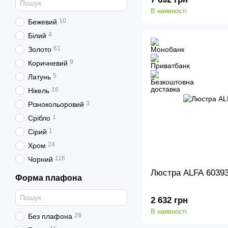
В наявності
10
Бежевий
4
Білий
61
Золото
9
Коричневий
5
Латунь
16
Нікель
3
Різнокольоровий
1
Срібло
1
Сірий
24
Хром
116
Чорний
Люстра ALFA 6039
Форма плафона
2 632 грн
В наявності
28
Без плафона