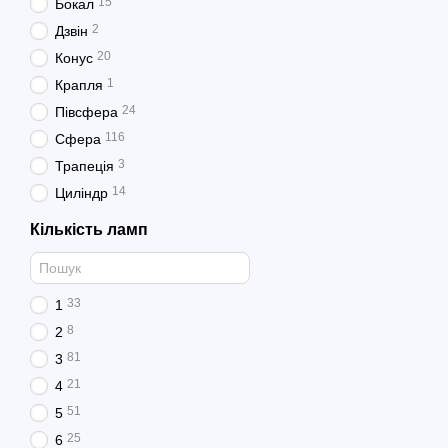
15
Бокал
2
Дзвін
20
Конус
1
Крапля
24
Півсфера
116
Сфера
3
Трапеція
14
Циліндр
Кількість ламп
33
1
8
2
81
3
21
4
51
5
25
6