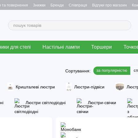
н та повернення
Знижки
Бренди
Співпраця
Відгуки про магазин
Кон
ики для стелі
Настільні лампи
Торшери
Точков
за популярністю
с
Сортування:
Кришталеві люстри
Люстри-підвіси
Люстр
ні
Люстри світлодіодні
Люстри-свічки