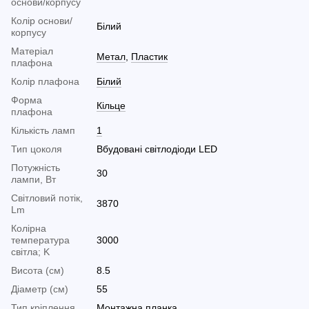
основи/корпусу
Колір основи/
Білий
корпусу
Матеріал
Метал
,
Пластик
плафона
Колір плафона
Білий
Форма
Кільце
плафона
Кількість ламп
1
Тип цоколя
Вбудовані світлодіоди LED
Потужність
30
лампи, Вт
Світловий потік,
3870
Lm
Колірна
температура
3000
світла; K
Висота (см)
8.5
Діаметр (см)
55
Тип кріплення
Монтажна планка