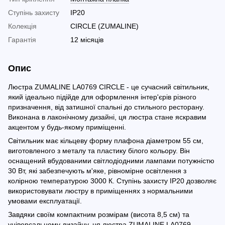
Ступінь захисту
IP20
Колекція
CIRCLE (ZUMALINE)
Гарантія
12 місяців
Опис
Люстра ZUMALINE LA0769 CIRCLE - це сучасний світильник,
який ідеально підійде для оформлення інтер'єрів різного
призначення, від затишної спальні до стильного ресторану.
Виконана в лаконічному дизайні, ця люстра стане яскравим
акцентом у будь-якому приміщенні.
Світильник має кільцеву форму плафона діаметром 55 см,
виготовленого з металу та пластику білого кольору. Він
оснащений вбудованими світлодіодними лампами потужністю
30 Вт, які забезпечують м'яке, рівномірне освітлення з
колірною температурою 3000 К. Ступінь захисту IP20 дозволяє
використовувати люстру в приміщеннях з нормальними
умовами експлуатації.
Завдяки своїм компактним розмірам (висота 8,5 см) та
універсальному дизайну, ця люстра ZUMALINE LA0769