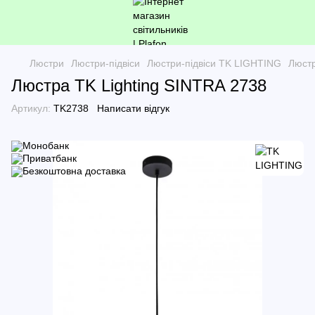
Люстри
Люстри-підвіси
Люстри-підвіси TK LIGHTING
Люстр
Люстра TK Lighting SINTRA 2738
Артикул:
TK2738
Написати відгук