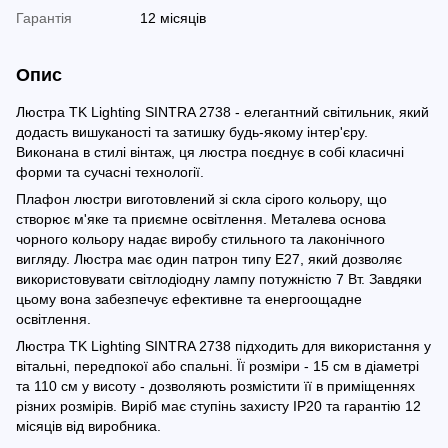
Гарантія
12 місяців
Опис
Люстра TK Lighting SINTRA 2738 - елегантний світильник, який
додасть вишуканості та затишку будь-якому інтер'єру.
Виконана в стилі вінтаж, ця люстра поєднує в собі класичні
форми та сучасні технології.
Плафон люстри виготовлений зі скла сірого кольору, що
створює м'яке та приємне освітлення. Металева основа
чорного кольору надає виробу стильного та лаконічного
вигляду. Люстра має один патрон типу E27, який дозволяє
використовувати світлодіодну лампу потужністю 7 Вт. Завдяки
цьому вона забезпечує ефективне та енергоощадне
освітлення.
Люстра TK Lighting SINTRA 2738 підходить для використання у
вітальні, передпокої або спальні. Її розміри - 15 см в діаметрі
та 110 см у висоту - дозволяють розмістити її в приміщеннях
різних розмірів. Виріб має ступінь захисту IP20 та гарантію 12
місяців від виробника.