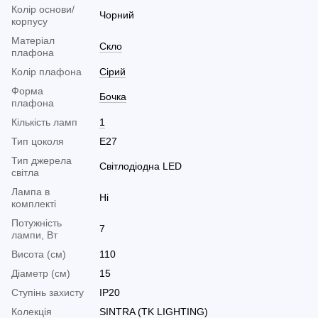
Колір основи/
Чорний
корпусу
Матеріал
Скло
плафона
Колір плафона
Сірий
Форма
Бочка
плафона
Кількість ламп
1
Тип цоколя
E27
Тип джерела
Світлодіодна LED
світла
Лампа в
Ні
комплекті
Потужність
7
лампи, Вт
Висота (см)
110
Діаметр (см)
15
Ступінь захисту
IP20
Колекція
SINTRA (TK LIGHTING)