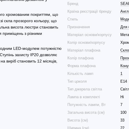
Бренд
SEA
Країна реєстрації бренду
Англ
того хромованим покриттям, що
Стиль
Мод
зі скла прозорого кольору, що
альна висота люстри становить
Призначення
Для 
я приміщень з різними
Матеріал основи/корпусу
Мет
Колір основи/корпусу
Хро
діодним LED-модулем потужністю
Матеріал плафона
Скло
Ступінь захисту IP20 дозволяє
Колір плафона
Проз
на виріб становить 12 місяців,
Форма плафона
Кону
Кількість ламп
1
Тип цоколя
E14
Тип джерела світла
Світ
Лампа в комплекті
Ні
Потужність лампи, Вт
7
Загальна висота (см)
100
Висота (см)
33
Ширина (см)
22