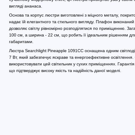
вигляді ананаса.
Основа та корпус люстри виготовлені з міцного металу, покри
надає їй елегантного та стильного вигляду. Плафон виконаний 
дозволяє світлу рівномірно розподілятися по приміщенню. Заг
100 см, а ширина - 22 см, що робить її ідеальним рішенням дл
габаритами.
Люстра Searchlight Pineapple 1091CC оснащена одним світло
7 Вт, який забезпечує яскраве та енергоефективне освітлення. 
використовувати цей світильник у сухих приміщеннях. Гарантія 
що підтверджує високу якість та надійність даної моделі.