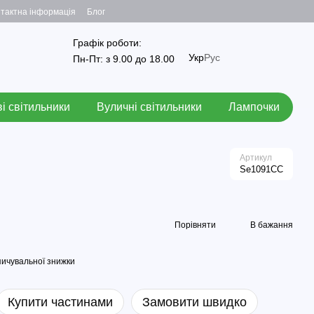
тактна інформація
Блог
Графік роботи:
Укр
Рус
Пн-Пт: з 9.00 до 18.00
і світильники
Вуличні світильники
Лампочки
Артикул
Se1091CC
Порівняти
В бажання
ичувальної знижки
Купити частинами
Замовити швидко