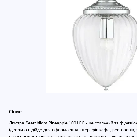
Опис
Люстра Searchlight Pineapple 1091CC - це стильний та функціо
ідеально підійде для оформлення інтер'єрів кафе, ресторанів, 
сучасному модерному стилі, ця люстра привертає увагу своїм