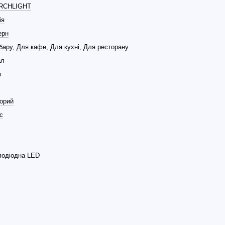
RCHLIGHT
ія
ерн
бару
,
Для кафе
,
Для кухні
,
Для ресторану
ал
м
орий
с
лодіодна LED