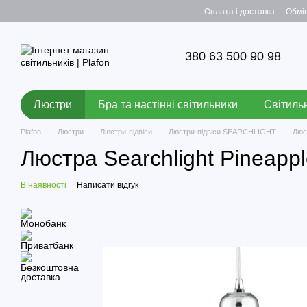
Перейти до основного контенту
Оплата і доставка
Обмі
380 63 500 90 98
Люстри
Бра та настінні світильники
Світильн
Plafon
Люстри
Люстри-підвіси
Люстри-підвіси SEARCHLIGHT
Люс
Люстра Searchlight Pineapp
В наявності
Написати відгук