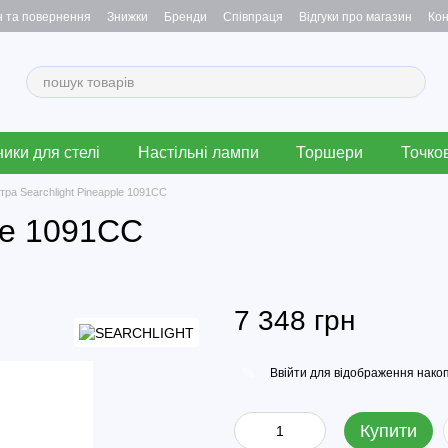
н та повернення
Знижки
Бренди
Співпраця
Відгуки про магазин
Кон
ики для стелі
Настільні лампи
Торшери
Точков
тра Searchlight Pineapple 1091CC
le 1091CC
7 348 грн
Ввійти
для відображення накоп
%
Купити