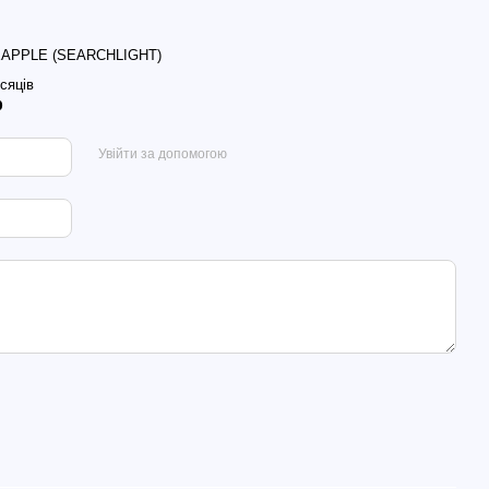
EAPPLE (SEARCHLIGHT)
ісяців
р
Увійти за допомогою