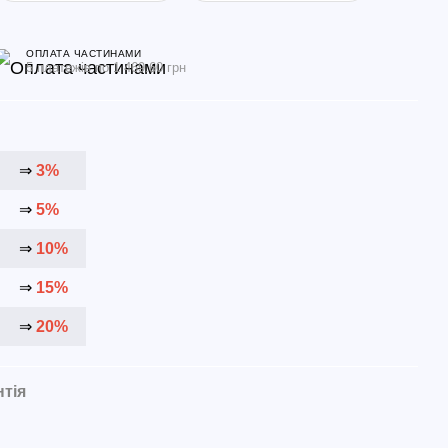
ОПЛАТА ЧАСТИНАМИ
5 платежів по 1 469.60 грн
⇒
3%
⇒
5%
⇒
10%
⇒
15%
⇒
20%
нтія