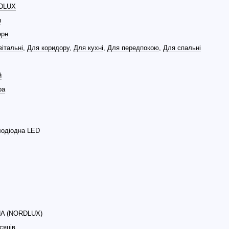
DLUX
я
ерн
вітальні
,
Для коридору
,
Для кухні
,
Для передпокою
,
Для спальні
й
ра
лодіодна LED
A (NORDLUX)
сяців