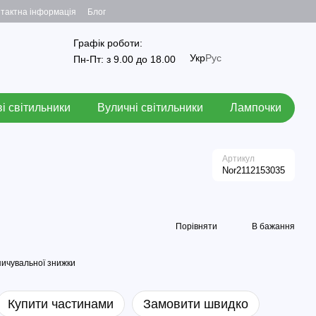
тактна інформація
Блог
Графік роботи:
Укр
Рус
Пн-Пт: з 9.00 до 18.00
і світильники
Вуличні світильники
Лампочки
Артикул
Nor2112153035
Порівняти
В бажання
ичувальної знижки
Купити частинами
Замовити швидко