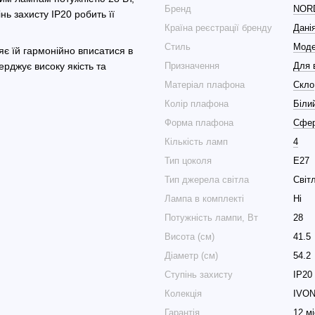
Бренд
NOR
ь захисту IP20 робить її
Країна реєстрації бренду
Дані
Стиль
Мод
яє їй гармонійно вписатися в
Призначення
Для 
верджує високу якість та
Матеріал плафона
Скло
Колір плафона
Біли
Форма плафона
Сфе
Кількість ламп
4
Тип цоколя
E27
Тип джерела світла
Світ
Лампа в комплекті
Ні
Потужність лампи, Вт
28
Висота (см)
41.5
Діаметр (см)
54.2
Ступінь захисту
IP20
Колекція
IVON
Гарантія
12 мі