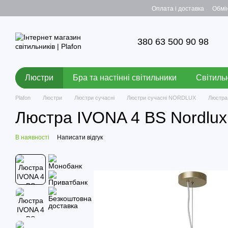
Перейти до основного контенту
Оплата і доставка
Обмі
380 63 500 90 98
Люстри
Бра та настінні світильники
Світильн
Plafon
Люстри
Люстри сучасні
Люстри сучасні NORDLUX
Люстра
Люстра IVONA 4 BS Nordlu
В наявності
Написати відгук