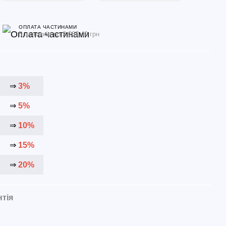
ОПЛАТА ЧАСТИНАМИ
5 платежів по 2 267.40 грн
⇒
3%
⇒
5%
⇒
10%
⇒
15%
⇒
20%
нтія