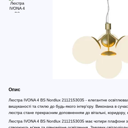
Опис
Люстра IVONA 4 BS Nordlux 2112153035 - елегантне освітлюва
вишуканості та стилю до будь-якого інтер'єру. Виконана в суч
люстра стане прекрасним доповненням до вітальні, коридору, к
Люстра IVONA 4 BS Nordlux 2112153035 має чотири плафони зі с
створюють м'яке та рівномірне освітлення. Завдяки світлодіод