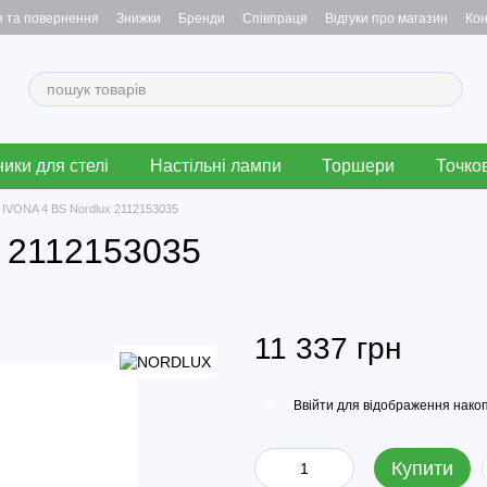
н та повернення
Знижки
Бренди
Співпраця
Відгуки про магазин
Кон
ики для стелі
Настільні лампи
Торшери
Точков
 IVONA 4 BS Nordlux 2112153035
x 2112153035
11 337 грн
Ввійти
для відображення накоп
%
Купити