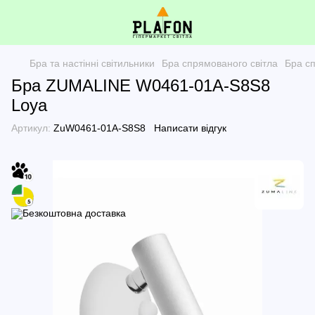
Бра та настінні світильники
Бра спрямованого світла
Бра с
Бра ZUMALINE W0461-01A-S8S8
Loya
Артикул:
ZuW0461-01A-S8S8
Написати відгук