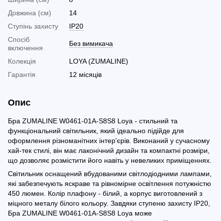
Довжина (см)
14
Ступінь захисту
IP20
Спосіб
Без вимикача
включення
Колекція
LOYA (ZUMALINE)
Гарантія
12 місяців
Опис
Бра ZUMALINE W0461-01A-S8S8 Loya - стильний та
функціональний світильник, який ідеально підійде для
оформлення різноманітних інтер'єрів. Виконаний у сучасному
хай-тек стилі, він має лаконічний дизайн та компактні розміри,
що дозволяє розмістити його навіть у невеликих приміщеннях.
Світильник оснащений вбудованими світлодіодними лампами,
які забезпечують яскраве та рівномірне освітлення потужністю
450 люмен. Колір плафону - білий, а корпус виготовлений з
міцного металу білого кольору. Завдяки ступеню захисту IP20,
Бра ZUMALINE W0461-01A-S8S8 Loya може