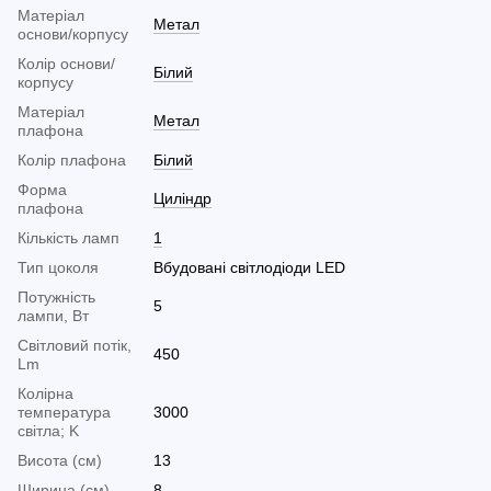
Матеріал
Метал
основи/корпусу
Колір основи/
Білий
корпусу
Матеріал
Метал
плафона
Колір плафона
Білий
Форма
Циліндр
плафона
Кількість ламп
1
Тип цоколя
Вбудовані світлодіоди LED
Потужність
5
лампи, Вт
Світловий потік,
450
Lm
Колірна
температура
3000
світла; K
Висота (см)
13
Ширина (см)
8