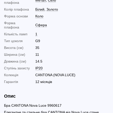
Метал
,
Скло
плафона
Колір плафона
Білий
,
Золото
Форма основи
Коло
Форма
Сфера
плафона
Кількість ламп
1
Тип цоколя
G9
Висота (см)
35
Ширина (см)
11
Довжина (см)
14.5
Ступінь захисту
IP20
Колекція
CANTONA (NOVA LUCE)
Гарантія
12 місяців
Опис
Бра CANTONA Nova Luce 9960617
Елегантне та стильне бра CANTONA від Nova Luce стане