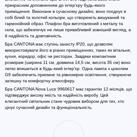
прекрасним доповненням до інтер'єру будь-якого
приміщення. Виконане в сучасному дизайні, воно поєднує в
собі білий та золотий кольори, що створюють вишуканий та
гармонійний образ. Плафон бра виготовлений з металу та
скла, що забезпечує не лише привабливий зовнішній вигляд, а
й надійність та довговічність.
Бра CANTONA має ступінь захисту IP20, що дозволяє
використовувати його в різних приміщеннях, таких як вітальня,
кухня, коридор, офіс чи ресторан. Завдяки компактним
розмірам (ширина 11 см, довжина 14,5 см, висота 35 см) воно
легко впишеться в будь-який інтер'єр. Одна лампа з цоколем
G9 забезпечить приємне та рівномірне освітлення, створюючи
затишну та комфортну атмосферу.
Бра CANTONA Nova Luce 9960617 має гарантію 12 місяців, що
підтверджує високу якість та надійність виробу. Цей
елегантний світильник стане чудовим вибором для тих, хто
цінує сучасний дизайн та функціональність.