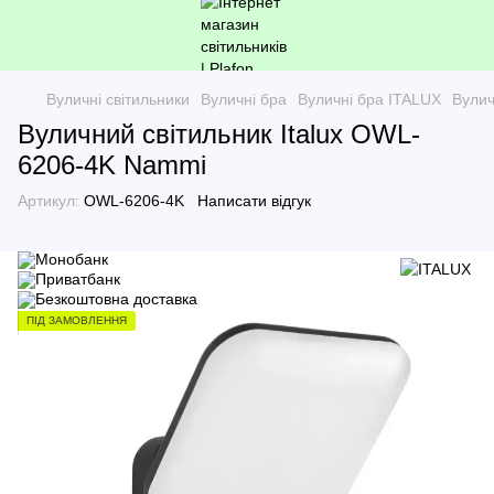
Вуличні світильники
Вуличні бра
Вуличні бра ITALUX
Вулич
Вуличний світильник Italux OWL-
6206-4K Nammi
Артикул:
OWL-6206-4K
Написати відгук
ПІД ЗАМОВЛЕННЯ