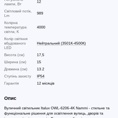
12
лампи, Вт
Світловий потік,
989
Lm
Колірна
температура
4000
світла; K
Колір світіння
вбудованого
Нейтральний (3501К-4500К)
LED
Висота (см)
17,5
Ширина (см)
15
Довжина (см)
13.2
Ступінь захисту
IP54
Гарантія
12 місяців
Опис
Вуличний світильник Italux OWL-6206-4K Nammi - стильне та
функціональне рішення для освітлення вулиць, дворів та