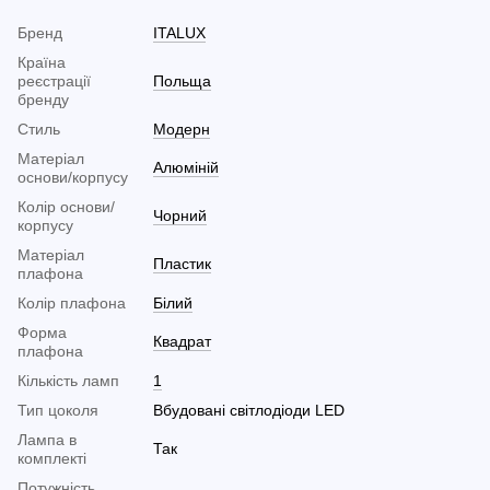
Бренд
ITALUX
Країна
реєстрації
Польща
бренду
Стиль
Модерн
Матеріал
Алюміній
основи/корпусу
Колір основи/
Чорний
корпусу
Матеріал
Пластик
плафона
Колір плафона
Білий
Форма
Квадрат
плафона
Кількість ламп
1
Тип цоколя
Вбудовані світлодіоди LED
Лампа в
Так
комплекті
Потужність