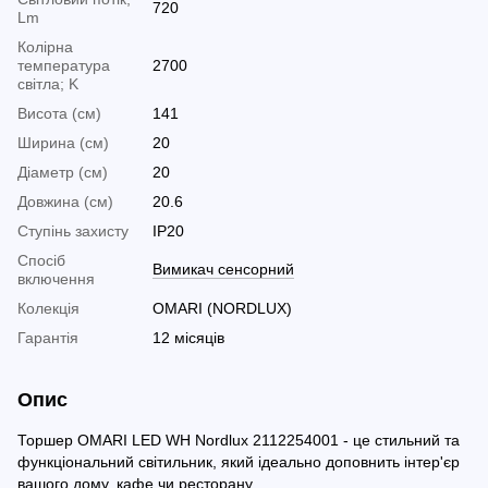
720
Lm
Колірна
температура
2700
світла; K
Висота (см)
141
Ширина (см)
20
Діаметр (см)
20
Довжина (см)
20.6
Ступінь захисту
IP20
Спосіб
Вимикач сенсорний
включення
Колекція
OMARI (NORDLUX)
Гарантія
12 місяців
Опис
Торшер OMARI LED WH Nordlux 2112254001 - це стильний та
функціональний світильник, який ідеально доповнить інтер'єр
вашого дому, кафе чи ресторану.