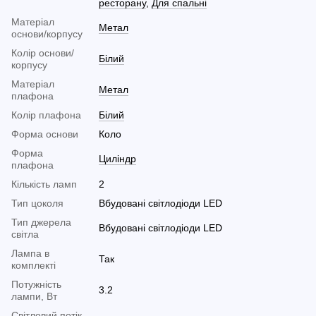
ресторану
,
Для спальні
Матеріал
Метал
основи/корпусу
Колір основи/
Білий
корпусу
Матеріал
Метал
плафона
Колір плафона
Білий
Форма основи
Коло
Форма
Циліндр
плафона
Кількість ламп
2
Тип цоколя
Вбудовані світлодіоди LED
Тип джерела
Вбудовані світлодіоди LED
світла
Лампа в
Так
комплекті
Потужність
3.2
лампи, Вт
Світловий потік,