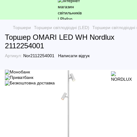
Торшери
Торшери світлодіодні (LED)
Торшери світлодіодн
Торшер OMARI LED WH Nordlux
2112254001
Артикул:
Nor2112254001
Написати відгук