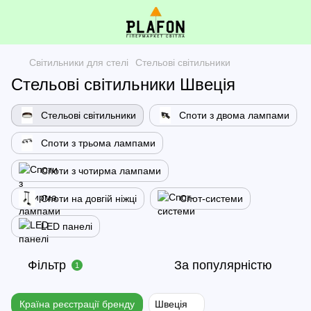
Світильники для стелі
Стельові світильники
Стельові світильники Швеція
Стельові світильники
Споти з двома лампами
Споти з трьома лампами
Споти з чотирма лампами
Споти на довгій ніжці
Спот-системи
LED панелі
Фільтр
За популярністю
1
Країна реєстрації бренду
Швеція