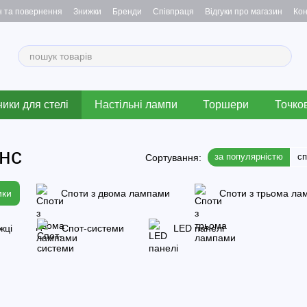
н та повернення
Знижки
Бренди
Співпраця
Відгуки про магазин
Кон
ики для стелі
Настільні лампи
Торшери
Точков
нс
за популярністю
с
Сортування:
ики
Споти з двома лампами
Споти з трьома ла
жці
Спот-системи
LED панелі