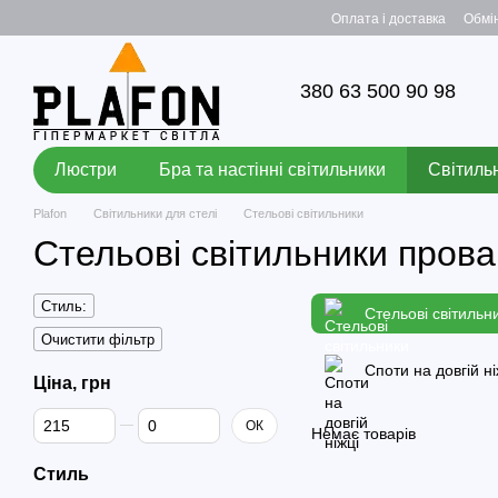
Перейти до основного контенту
Оплата і доставка
Обмі
380 63 500 90 98
Люстри
Бра та настінні світильники
Світильн
Plafon
Світильники для стелі
Стельові світильники
Стельові світильники прова
Стиль:
Стельові світильн
Очистити фільтр
Споти на довгій ні
Ціна, грн
Від Ціна, грн
До Ціна, грн
ОК
Немає товарів
Стиль