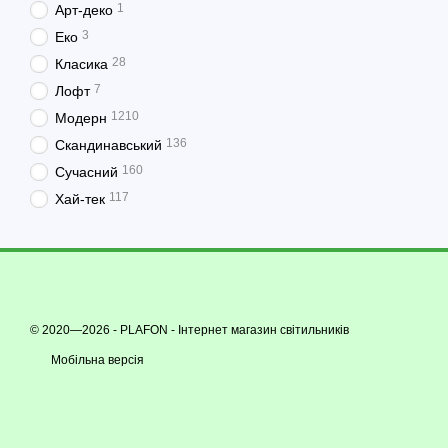
1
Арт-деко
3
Еко
28
Класика
7
Лофт
1210
Модерн
136
Скандинавський
160
Сучасний
117
Хай-тек
© 2020—2026 - PLAFON -
Інтернет магазин світильників
Мобільна версія