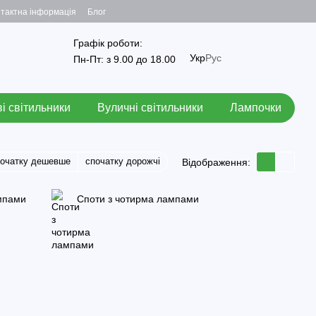
тактна інформація
Блог
Графік роботи:
Укр
Рус
Пн-Пт: з 9.00 до 18.00
і світильники
Вуличні світильники
Лампочки
початку дешевше
спочатку дорожчі
Відображення:
мпами
Споти з чотирма лампами