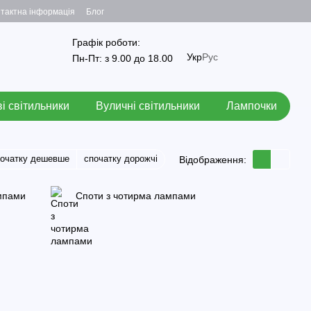
тактна інформація
Блог
Графік роботи:
Укр
Рус
Пн-Пт: з 9.00 до 18.00
і світильники
Вуличні світильники
Лампочки
початку дешевше
спочатку дорожчі
Відображення:
мпами
Споти з чотирма лампами