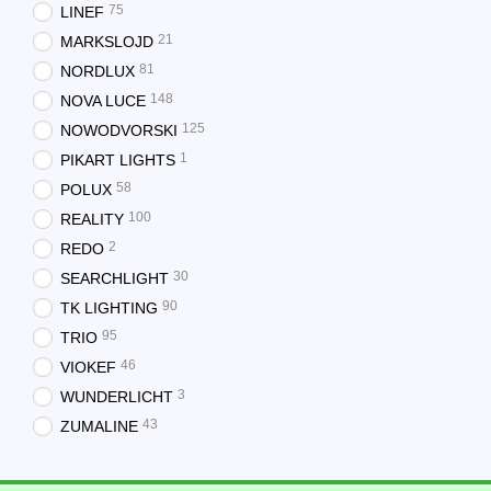
75
LINEF
21
MARKSLOJD
81
NORDLUX
148
NOVA LUCE
125
NOWODVORSKI
1
PIKART LIGHTS
58
POLUX
100
REALITY
2
REDO
30
SEARCHLIGHT
90
TK LIGHTING
95
TRIO
46
VIOKEF
3
WUNDERLICHT
43
ZUMALINE