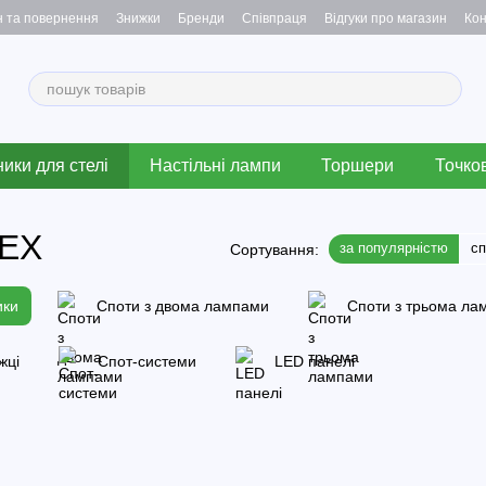
н та повернення
Знижки
Бренди
Співпраця
Відгуки про магазин
Кон
ики для стелі
Настільні лампи
Торшери
Точков
LEX
за популярністю
с
Сортування:
ики
Споти з двома лампами
Споти з трьома ла
жці
Спот-системи
LED панелі