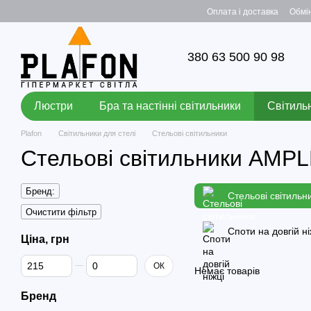
Перейти до основного контенту
Оплата і доставка
Обмі
380 63 500 90 98
Люстри
Бра та настінні світильники
Світильн
Plafon
Світильники для стелі
Стельові світильники
Стельові світильники AMP
Бренд:
Стельові світильн
Очистити фільтр
Споти на довгій ні
Ціна, грн
Від Ціна, грн
До Ціна, грн
ОК
Немає товарів
Бренд