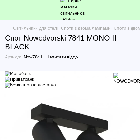
Світильники для стелі
Споти з двома лампами
Споти з дв
Спот Nowodvorski 7841 MONO II
BLACK
Артикул:
Now7841
Написати відгук