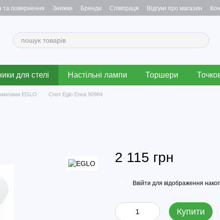
н та повернення
Знижки
Бренди
Співпраця
Відгуки про магазин
Кон
ики для стелі
Настільні лампи
Торшери
Точков
 лампами EGLO
Спот Eglo Enea 90984
2 115 грн
Ввійти
для відображення накоп
%
Купити