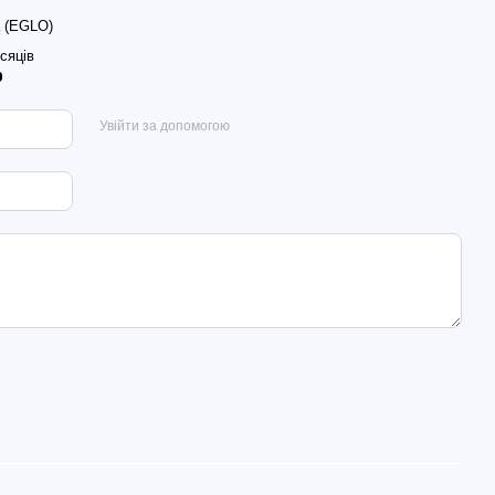
 (EGLO)
ісяців
р
Увійти за допомогою