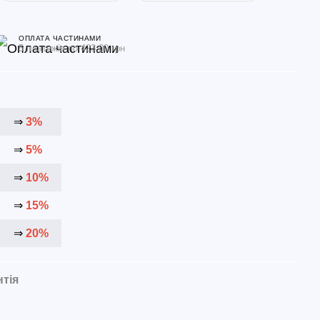
ОПЛАТА ЧАСТИНАМИ
5 платежів по 423.00 грн
⇒
3%
⇒
5%
⇒
10%
⇒
15%
⇒
20%
нтія