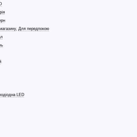
O
рія
ерн
магазину
,
Для передпокою
ал
ль
й
лодіодна LED