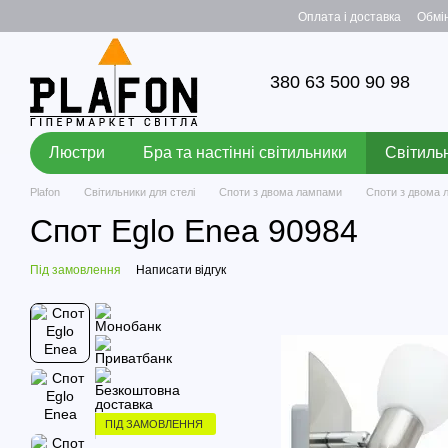
Перейти до основного контенту
Оплата і доставка
Обмі
380 63 500 90 98
Люстри
Бра та настінні світильники
Світильн
Plafon
Світильники для стелі
Споти з двома лампами
Споти з двома
Спот Eglo Enea 90984
Під замовлення
Написати відгук
ПІД ЗАМОВЛЕННЯ