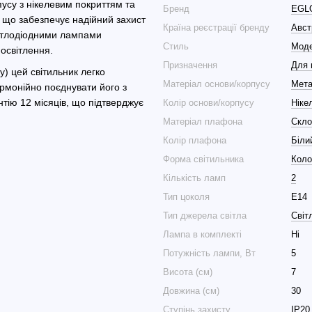
пусу з нікелевим покриттям та
Бренд
EGL
, що забезпечує надійний захист
Країна реєстрації бренду
Авст
вітлодіодними лампами
Стиль
Мод
 освітлення.
Призначення
Для 
у) цей світильник легко
Матеріал основи/корпусу
Мет
армонійно поєднувати його з
тію 12 місяців, що підтверджує
Колір основи/корпусу
Ніке
Матеріал плафона
Скло
Колір плафона
Біли
Форма світильника
Коло
Кількість ламп
2
Тип цоколя
E14
Тип джерела світла
Світ
Лампа в комплекті
Ні
Потужність лампи, Вт
5
Висота (см)
7
Довжина (см)
30
Ступінь захисту
IP20