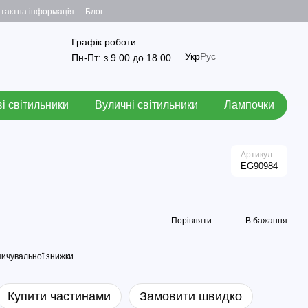
тактна інформація
Блог
Графік роботи:
Укр
Рус
Пн-Пт: з 9.00 до 18.00
і світильники
Вуличні світильники
Лампочки
Артикул
EG90984
Порівняти
В бажання
ичувальної знижки
Купити частинами
Замовити швидко