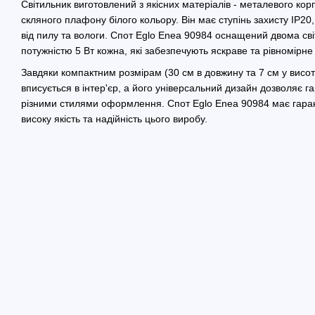
Світильник виготовлений з якісних матеріалів - металевого кор
скляного плафону білого кольору. Він має ступінь захисту IP20
від пилу та вологи. Спот Eglo Enea 90984 оснащений двома с
потужністю 5 Вт кожна, які забезпечують яскраве та рівномірне
Завдяки компактним розмірам (30 см в довжину та 7 см у висот
вписується в інтер'єр, а його універсальний дизайн дозволяє г
різними стилями оформлення. Спот Eglo Enea 90984 має гаран
високу якість та надійність цього виробу.