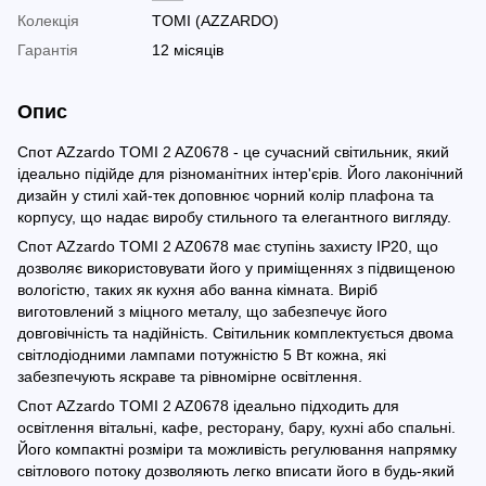
Колекція
TOMI (AZZARDO)
Гарантія
12 місяців
Опис
Спот AZzardo TOMI 2 AZ0678 - це сучасний світильник, який
ідеально підійде для різноманітних інтер'єрів. Його лаконічний
дизайн у стилі хай-тек доповнює чорний колір плафона та
корпусу, що надає виробу стильного та елегантного вигляду.
Спот AZzardo TOMI 2 AZ0678 має ступінь захисту IP20, що
дозволяє використовувати його у приміщеннях з підвищеною
вологістю, таких як кухня або ванна кімната. Виріб
виготовлений з міцного металу, що забезпечує його
довговічність та надійність. Світильник комплектується двома
світлодіодними лампами потужністю 5 Вт кожна, які
забезпечують яскраве та рівномірне освітлення.
Спот AZzardo TOMI 2 AZ0678 ідеально підходить для
освітлення вітальні, кафе, ресторану, бару, кухні або спальні.
Його компактні розміри та можливість регулювання напрямку
світлового потоку дозволяють легко вписати його в будь-який