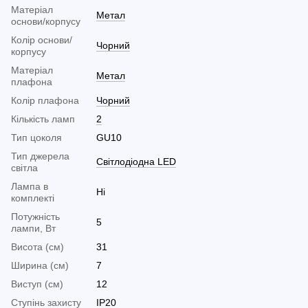
Матеріал
Метал
основи/корпусу
Колір основи/
Чорний
корпусу
Матеріал
Метал
плафона
Колір плафона
Чорний
Кількість ламп
2
Тип цоколя
GU10
Тип джерела
Світлодіодна LED
світла
Лампа в
Ні
комплекті
Потужність
5
лампи, Вт
Висота (см)
31
Ширина (см)
7
Виступ (см)
12
Ступінь захисту
IP20