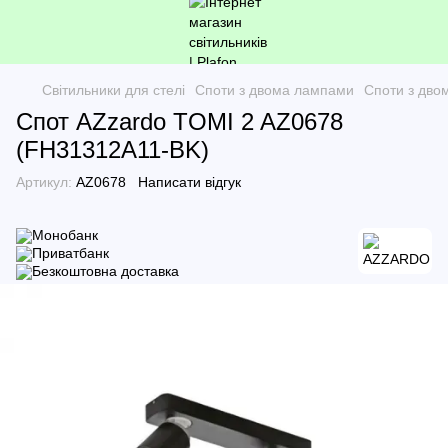
Світильники для стелі
Споти з двома лампами
Споти з дв
Спот AZzardo TOMI 2 AZ0678
(FH31312A11-BK)
Артикул:
AZ0678
Написати відгук