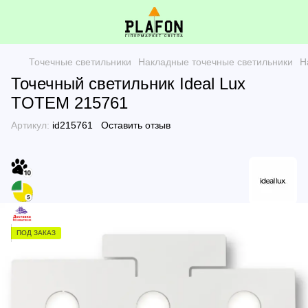
Точечные светильники
Накладные точечные светильники
Н
Точечный светильник Ideal Lux
TOTEM 215761
Артикул:
id215761
Оставить отзыв
ПОД ЗАКАЗ