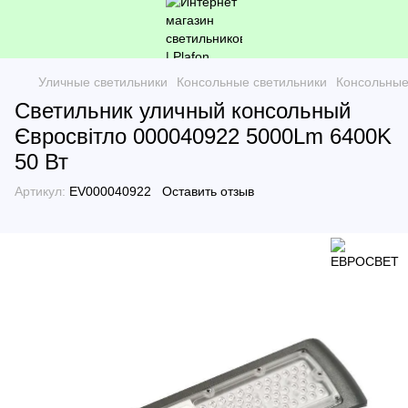
Уличные светильники
Консольные светильники
Консольные
Светильник уличный консольный
Євросвітло 000040922 5000Lm 6400K
50 Вт
Артикул:
EV000040922
Оставить отзыв