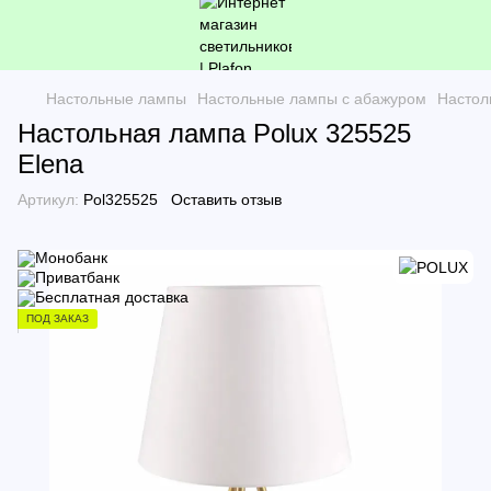
Настольные лампы
Настольные лампы с абажуром
Настол
Настольная лампа Polux 325525
Elena
Артикул:
Pol325525
Оставить отзыв
ПОД ЗАКАЗ