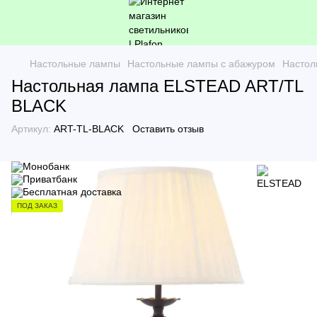
Настольные лампы
Настольные лампы с абажуром
Настол
Настольная лампа ELSTEAD ART/TL
BLACK
Артикул:
ART-TL-BLACK
Оставить отзыв
ПОД ЗАКАЗ