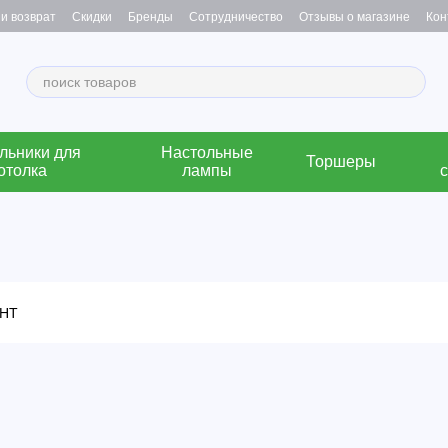
и возврат
Скидки
Бренды
Сотрудничество
Отзывы о магазине
Кон
льники для
Настольные
Торшеры
отолка
лампы