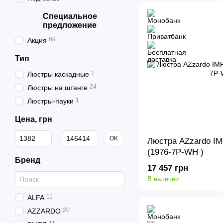
Специальное
предложение
69
Акция
Тип
1
Люстры каскадные
24
Люстры на штанге
1
Люстры-пауки
Цена, грн
От Цена, грн
До Цена, грн
OK
Люстра AZzardo I
(1976-7P-WH )
Бренд
17 457 грн
В наличии
11
ALFA
20
AZZARDO