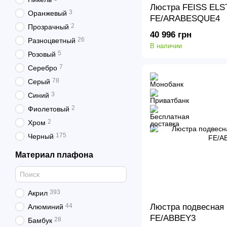
Люстра FEISS EL
3
Оранжевый
FE/ARABESQUE4
2
Прозрачный
40 996 грн
26
Разноцветный
В наличии
5
Розовый
7
Серебро
78
Серый
3
Синий
2
Фиолетовый
2
Хром
175
Черный
Материал плафона
393
Акрил
44
Люстра подвесная
Алюминий
FE/ABBEY3
28
Бамбук