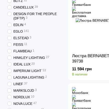
11
BLITZ
39
CANDELLUX
DESIGN FOR THE PEOPLE
3
(DFTP)
4
EDLIN
141
EGLO
3
ELSTEAD
11
FEISS
1
FLAMBEAU
Люстра BERNABET
27
HINKLEY LIGHTING
39738
20
IDEAL LUX
11 594 грн
53
IMPERIUM LIGHT
В наличии
2
LAGUNA LIGHTING
37
LINEF
3
MARKSLOJD
10
NORDLUX
47
NOVA LUCE