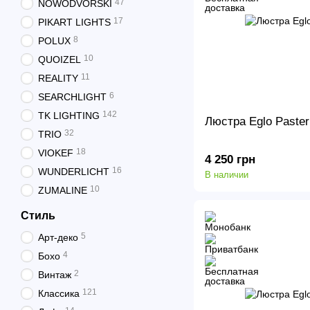
47
NOWODVORSKI
17
PIKART LIGHTS
8
POLUX
10
QUOIZEL
11
REALITY
6
SEARCHLIGHT
142
TK LIGHTING
Люстра Eglo Paster
32
TRIO
18
VIOKEF
4 250 грн
16
WUNDERLICHT
В наличии
10
ZUMALINE
Стиль
5
Арт-деко
4
Бохо
2
Винтаж
121
Классика