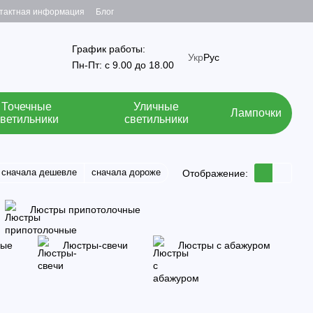
тактная информация
Блог
График работы:
Укр
Рус
Пн-Пт: с 9.00 до 18.00
Точечные
Уличные
Лампочки
светильники
светильники
сначала дешевле
сначала дороже
Отображение:
Люстры припотолочные
ные
Люстры-свечи
Люстры с абажуром