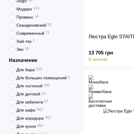
14
Лофт
413
Модерн
14
Прованс
81
Скандинавский
71
Современный
Люстра Eglo STAIT
2
Хай-тек
26
Эко
13 705 грн
В наличии
Назначение
523
Для бара
3
Для больших помещений
493
Для гостиной
14
Для детской
67
Для кабинета
543
Для кафе
401
Для коридора
482
Для кухни
1