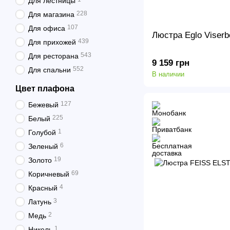
Для лестницы
228
Для магазина
107
Для офиса
Люстра Eglo Viserb
439
Для прихожей
543
Для ресторана
9 159 грн
552
Для спальни
В наличии
Цвет плафона
127
Бежевый
225
Белый
1
Голубой
6
Зеленый
19
Золото
69
Коричневый
4
Красный
3
Латунь
2
Медь
1
Никель