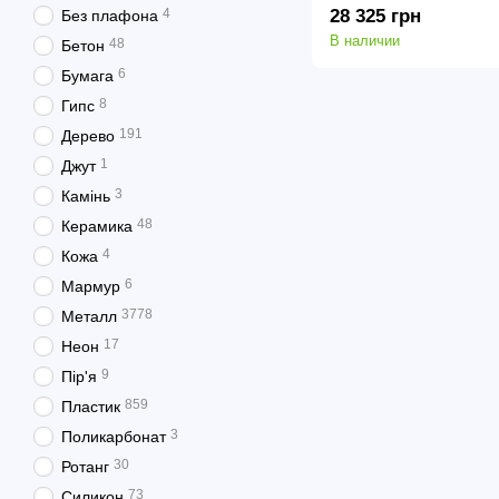
4
28 325 грн
Без плафона
В наличии
48
Бетон
6
Бумага
8
Гипс
191
Дерево
1
Джут
3
Камінь
48
Керамика
4
Кожа
6
Мармур
3778
Металл
17
Неон
9
Пір'я
859
Пластик
3
Поликарбонат
30
Ротанг
73
Силикон