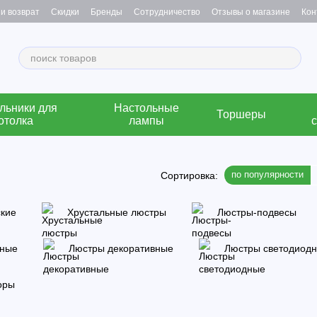
и возврат
Скидки
Бренды
Сотрудничество
Отзывы о магазине
Кон
льники для
Настольные
Торшеры
отолка
лампы
по популярности
Сортировка:
ские
Хрустальные люстры
Люстры-подвесы
нные
Люстры декоративные
Люстры светодиод
оры