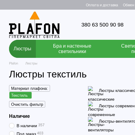
Перейти к основному контенту
Оплата и доставка
Обмен 
380 63 500 90 98
Бра и настенные
Свети
Люстры
светильники
п
Plafon
Люстры
Люстры текстиль
Материал плафона:
Люстры классиче
Текстиль
Очистить фильтр
Люстры совреме
Наличие
Люстры-вентилят
357
В наличии
403
Под заказ