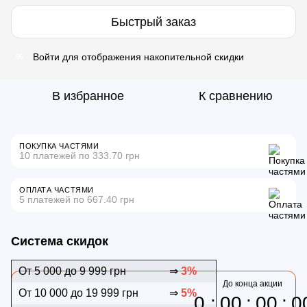
Быстрый заказ
Войти
для отображения накопительной скидки
%
В избранное
К сравнению
ПОКУПКА ЧАСТЯМИ
10 платежей по 333.70 грн
ОПЛАТА ЧАСТЯМИ
5 платежей по 667.40 грн
Система скидок
От 5 000 до 9 999 грн
⇒
3%
До конца акции
От 10 000 до 19 999 грн
⇒
5%
0
00
00
0