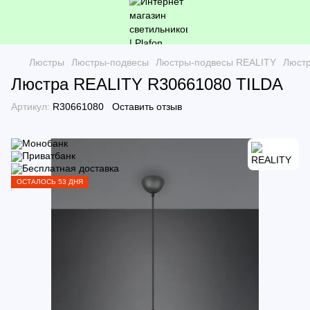
Люстры
Люстры-подвесы
Люстры-подвесы REALITY
Люстр
Люстра REALITY R30661080 TILDA
Артикул:
R30661080
Оставить отзыв
ОСТАЛОСЬ 53 ДНЯ