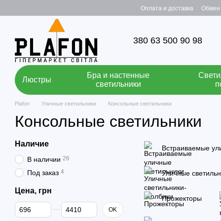
Перейти к основному контенту
Оплата и доставка
Обмен 
380 63 500 90 98
Бра и настенные
Свети
Люстры
светильники
п
Plafon
Уличные светильники
Консольные светильники
Консольные светильники
Наличие
Встраиваемые ул
26
В наличии
4
Под заказ
Уличные светильн
Цена, грн
Прожекторы
От Цена, грн
До Цена, грн
OK