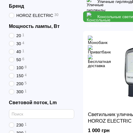
Уличные гирлянд
Бренд
30
HOROZ ELECTRIC
Консольные свети
Мощность лампы, Вт
1
20
4
30
1
40
6
50
8
100
4
150
5
200
1
300
Световой поток, Lm
Светильник уличн
HOROZ ELECTRIC 0
1
230
TEXAS-100
1 000 грн
1