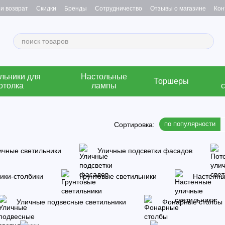
и возврат
Скидки
Бренды
Сотрудничество
Отзывы о магазине
Кон
льники для
Настольные
Торшеры
отолка
лампы
по популярности
Сортировка:
ичные светильники
Уличные подсветки фасадов
ики-столбики
Грунтовые светильники
Настенны
Уличные подвесные светильники
Фонарные столбы