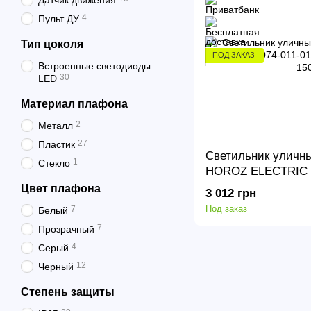
Датчик движения
4
Пульт ДУ
Тип цоколя
ПОД ЗАКАЗ
Встроенные светодиоды
30
LED
Материал плафона
2
Металл
27
Пластик
Светильник уличн
1
Стекло
HOROZ ELECTRIC 0
1400Lm 6400K 150 
Цвет плафона
3 012 грн
Под заказ
7
Белый
7
Прозрачный
4
Серый
12
Черный
Cтепень защиты