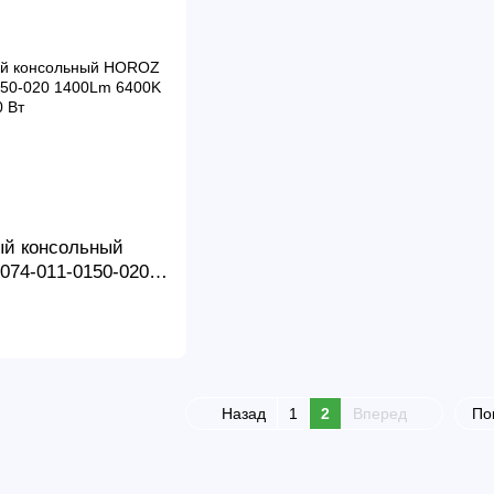
ый консольный
74-011-0150-020
Вт
Назад
1
2
Вперед
По