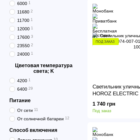
1
6000
2
11680
1
11700
1
12000
3
17600
ПОД ЗАКАЗ
2
23550
1
24000
Цветовая температура
света; K
1
4200
Светильник уличн
29
6400
HOROZ ELECTRIC 0
4953Lm 4200K 100 
Питание
1 740 грн
11
От сети
Под заказ
12
От солнечной батареи
Способ включения
10